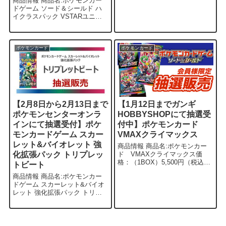
商品情報 商品名:ポケモンカー
大人気のポケモンカード パラ
ドゲーム ソード＆シールド ハ
ダイムトリガーの抽選受付が11
イクラスパック VSTARユニバ
月27日11:00〜20:30までヤマシ
ース発売日:12月2日価格：
ロヤにて実施中で...
（1BOX）5,500円（税込） 概要
ポケモンカードゲームソード＆
シールド ハイクラスパッ...
ポケモンカード
ポケモンカード
【2月8日から2月13日まで
【1月12日までガンギ
ポケモンセンターオンラ
HOBBYSHOPにて抽選受
インにて抽選受付】ポケ
付中】ポケモンカード
モンカードゲーム スカー
VMAXクライマックス
レット&バイオレット 強
商品情報 商品名:ポケモンカー
化拡張パック トリプレッ
ド VMAXクライマックス価
格：（1BOX）5,500円（税込）
トビート
概要 ガンギHOBBY SHOPにて
商品情報 商品名:ポケモンカー
ポケモンカード VMAXクライ
ドゲーム スカーレット&バイオ
マックスの抽選が受付中です。
レット 強化拡張パック トリプ
現状フリマサイト等でシ...
レットビート価格:1box 5,400円
（税込） 商品情報 3月10日発売
予定のポケモンカードゲーム ス
カーレット...