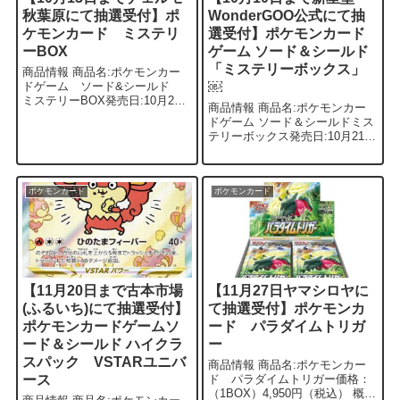
秋葉原にて抽選受付】ポ
WonderGOO公式にて抽
ケモンカード ミステリ
選受付】ポケモンカード
ーBOX
ゲーム ソード＆シールド
「ミステリーボックス」
商品情報 商品名:ポケモンカー
ドゲーム ソード&シールド
￼
ミステリーBOX発売日:10月21
商品情報 商品名:ポケモンカー
日価格：2,750円(税込) 概要 10
ドゲーム ソード＆シールドミス
月21日発売ポケモンカード ミ
テリーボックス発売日:10月21日
ステリーBOXの抽選販売となり
価格:2,750円（税込） 概要 4種
ます。同日に...
類のデザインのデッキケースと
デッキシールド1組に加え、拡張
パック「パラダイムトリ...
ポケモンカード
ポケモンカード
【11月20日まで古本市場
【11月27日ヤマシロヤに
(ふるいち)にて抽選受付】
て抽選受付】ポケモンカ
ポケモンカードゲームソ
ード パラダイムトリガ
ード＆シールド ハイクラ
ー
スパック VSTARユニバ
商品情報 商品名:ポケモンカー
ース
ド パラダイムトリガー価格：
（1BOX）4,950円（税込） 概要