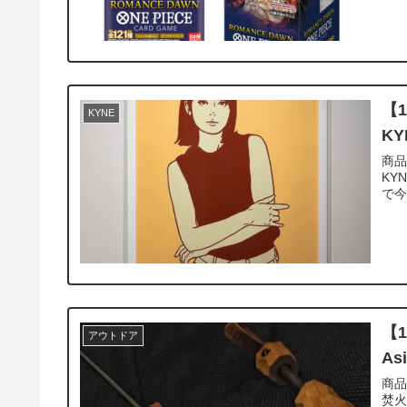
【1
KYNE
KY
商品情報 商品名:KYNE シルクスク
KY
で今
【1
アウトドア
Asi
商品情報 商品名:Asimocrafts “a
焚火