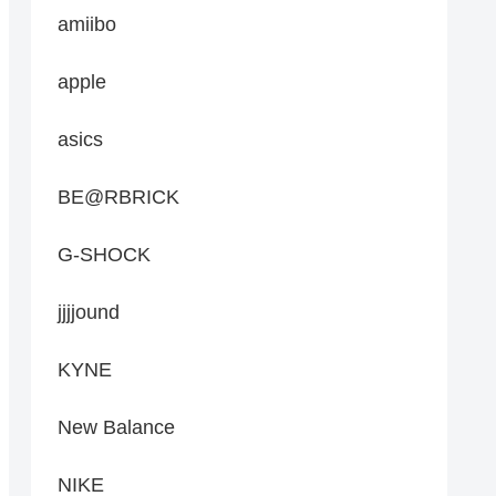
amiibo
apple
asics
BE@RBRICK
G-SHOCK
jjjjound
KYNE
New Balance
NIKE