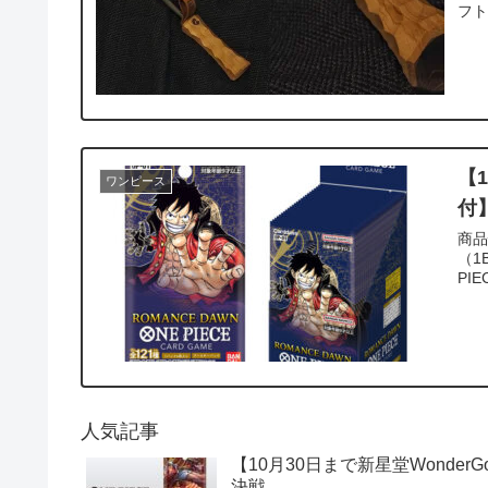
フト
【
ワンピース
付】
商品情報 商品名:ONE PIECE
（1BOX
PI
人気記事
【10月30日まで新星堂Wonde
決戦