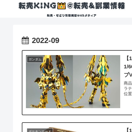
2022-09
【
ガンダム
1
ブV
商品情報 商品名:PG 1/60 
ラティブ
位置
【
ポケモンカード