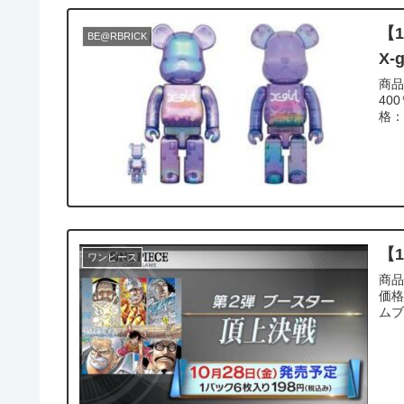
【
BE@RBRICK
X-
商品情報 商品名:BE@RBRICK X
400
格：1
【
ワンピース
商品情報 商品名:ONE PIEC
価格:（
ムブ