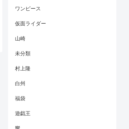
ワンピース
仮面ライダー
山崎
未分類
村上隆
白州
福袋
遊戯王
響