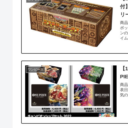
付
リ
商品情報 商品名:ポケモンカー
ボック
ンの
イム
【
ワンピース
P
商品情報 商品名:ONE PIEC
表日:
気の