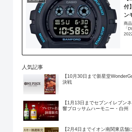
付】
ン
商品情報 商品名:G-SHOCK
「D
人気記事
【10月30日まで新星堂Wonde
決戦
【1月13日までセブンイレブン
響ブロッサムハーモニー・白州
【2月4日までイオン南関東店舗にて