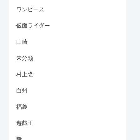
ワンピース
仮面ライダー
山崎
未分類
村上隆
白州
福袋
遊戯王
響