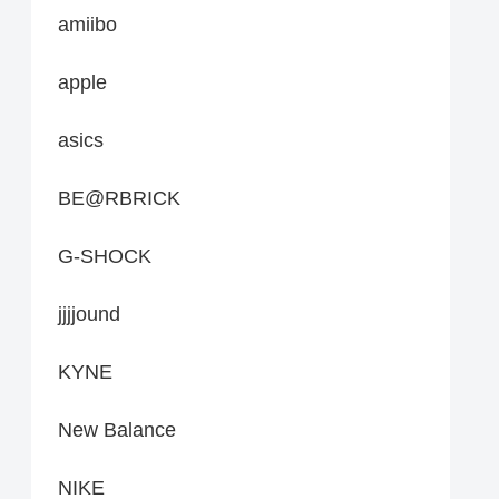
amiibo
apple
asics
BE@RBRICK
G-SHOCK
jjjjound
KYNE
New Balance
NIKE