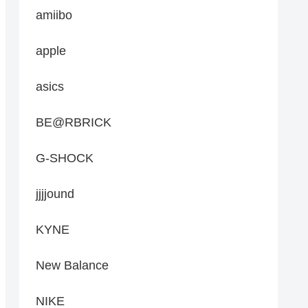
amiibo
apple
asics
BE@RBRICK
G-SHOCK
jjjjound
KYNE
New Balance
NIKE