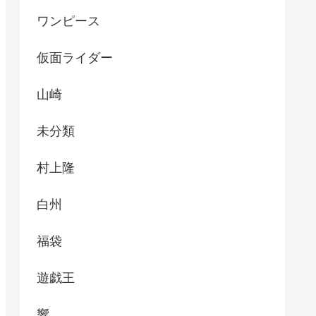
ワンピース
仮面ライダー
山崎
未分類
村上隆
白州
福袋
遊戯王
響