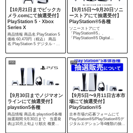
【10月21日までビックカ
【9月15日〜9月20日ソニ
メラ.comにて抽選受付】
ーストアにて抽選受付】
PlayStation 5・Xbox
PlayStation®5各種
Series X
ソニーストアにて
「PlayStation®5」、
商品情報 商品名:PlayStation 5
「PlayStation®5 Digital
価格:60,470円（税込） 商品
Edition」、『PlayStation®5 ＋
名:PlayStation 5 デジタル・エ
ワイヤレスノイズキャンセリン
ディション価格:49,470円（税
グゲーミングヘッドセット
込） 商品名:PlayStation 5...
INZONE H9 セット』、『...
PS5
PS5
【9月30日までノジマオン
【9月5日〜9月11日古本市
ラインにて抽選受付】
場にて抽選受付】
playstion5各種
PlayStation®5
商品情報 商品名:playstion5各種
古本市場の応募フォームにて
抽選期間:9月30日まで 当選発
PlayStation®5/PlayStation®5デ
表は10月上旬より順次 概要
ジタルエデション等4種類の抽選
2022年10月より商品数が2アイ
が実施中です。※応募には古本