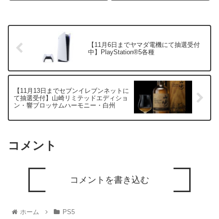
テムから 6アイテムに増えたた
市場の会員登録が必要となりま
め、月によっては全く入荷しな
す。 抽選受付期間:2022年9月5
い（当たらない）...
日（火）～9月11日...
【11月6日までヤマダ電機にて抽選受付
中】PlayStation®5各種
【11月13日までセブンイレブンネットに
て抽選受付】山崎リミテッドエディショ
ン・響ブロッサムハーモニー・白州
コメント
コメントを書き込む
ホーム
PS5