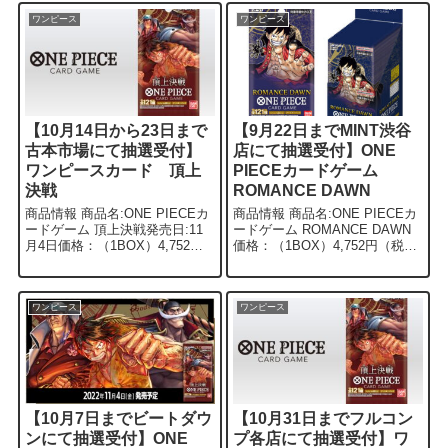
ワンピースカードゲーム
ROMANCE ...
ワンピース
ワンピース
【10月14日から23日まで
【9月22日までMINT渋谷
古本市場にて抽選受付】
店にて抽選受付】ONE
ワンピースカード 頂上
PIECEカードゲーム
決戦
ROMANCE DAWN
商品情報 商品名:ONE PIECEカ
商品情報 商品名:ONE PIECEカ
ードゲーム 頂上決戦発売日:11
ードゲーム ROMANCE DAWN
月4日価格：（1BOX）4,752円
価格：（1BOX）4,752円（税
（税込） 概要 第二弾 ONE
込） 概要 MINT渋谷店にて、
PIECEカードゲーム 頂上決戦
ONE PIECEカード ゲーム
が、古本市場にて10月23日
ROMANCE DAWNの抽選販...
23:00まで...
ワンピース
ワンピース
【10月7日までビートダウ
【10月31日までフルコン
ンにて抽選受付】ONE
プ各店にて抽選受付】ワ