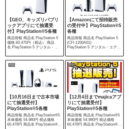
【GEO、キッズリパブリ
【Amazonにて招待販売
ックアプリにて抽選受
の受付中】PlayStation®5
付】PlayStation®5各種
各種
商品情報 商品名:PlayStation 5
商品情報 商品名:PlayStation 5
価格:60,470円（税込） 商品
(CFI-1200A01)
名:PlayStation 5 デジタル・エ
PlayStation 5 デジタル・エディ
ディション価格:49,470円（税
ション (CFI-1200B01) 発売
込） 商品名:PlayStation 5...
日:2022年9月15日 価格:60,47...
PS5
PS5
【10月16日まで古本市場
【12月4日までmajicaアプ
にて抽選受付】
リにて抽選受付】
PlayStation®5各種
PlayStation®5各種
商品情報 商品名:PlayStation®5
商品情報 商品名:PlayStation®5
本体価格 54,980円 税込価格
本体価格 54,980円 税込価格
60,478円 商品名:PlayStation®5
60,478円 商品名:PlayStation®5
デジタルエディション本体価格
デジタルエディション本体価格