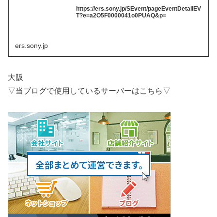
https://ers.sony.jp/SEvent/pageEventDetailEV
T?e=a2O5F0000041o0PUAQ&p=
ers.sony.jp
大阪
▽当ブログで使用しているサーバーはこちら▽