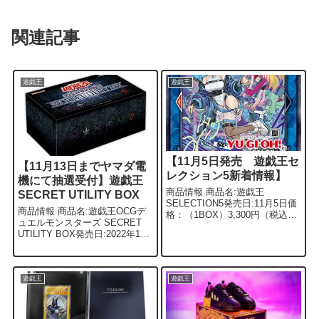
関連記事
遊戯王
遊戯王
【11月5日発売 遊戯王セ
【11月13日までヤマダ電
レクション5新着情報】
機にて抽選受付】遊戯王
商品情報 商品名:遊戯王
SECRET UTILITY BOX
SELECTION5発売日:11月5日価
商品情報 商品名:遊戯王OCGデ
格：（1BOX）3,300円（税込）
ュエルモンスターズ SECRET
概要 11月5日発売 遊戯王
UTILITY BOX発売日:2022年12
SELECTION5は閃刀姫の収録も
月24日価格:3,850円 （税込） 概
あり以前より話題になっており
要 12月24日発売 遊戯王OCG
ましたが新着情報...
SECRET UTILIT...
遊戯王
遊戯王