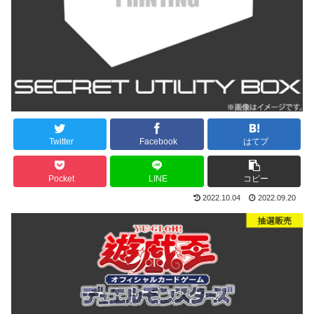
Twitter
Facebook
はてブ
Pocket
LINE
コピー
2022.10.04
2022.09.20