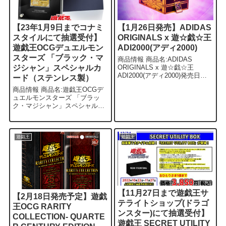
【23年1月9日までコナミ
【1月26日発売】ADIDAS
スタイルにて抽選受付】
ORIGINALS x 遊☆戯☆王
遊戯王OCGデュエルモン
ADI2000(アディ2000)
スターズ 「ブラック・マ
商品情報 商品名:ADIDAS
ジシャン」スペシャルカ
ORIGINALS x 遊☆戯☆王
ADI2000(アディ2000)発売日：1
ード（ステンレス製）
月26日（木）価格：19,800円
商品情報 商品名:遊戯王OCGデ
（税込） 概要 1月26日(木)に
ュエルモンスターズ 「ブラッ
ADIDAS ORIGINALS ...
ク・マジシャン」スペシャルカ
ード（ステンレス製）価
格:16,500円（税込） 概要 ステ
ンレスカードのブラックマジシ
ャン抽選が開始しております。
遊戯王
遊戯王
カードデ...
【11月27日まで遊戯王サ
【2月18日発売予定】遊戯
テライトショップ(ドラゴ
王OCG RARITY
ンスター)にて抽選受付】
COLLECTION- QUARTE
遊戯王 SECRET UTILITY