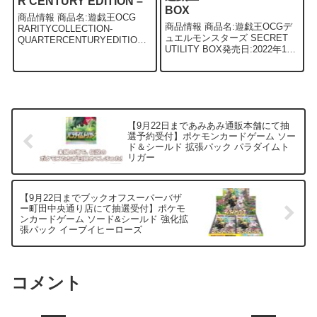
R CENTURY EDITION –
BOX
商品情報 商品名:遊戯王OCG
商品情報 商品名:遊戯王OCGデ
RARITYCOLLECTION-
ュエルモンスターズ SECRET
QUARTERCENTURYEDITION-
UTILITY BOX発売日:2022年12
発売日：2023年2月18日価格：
月24日価格:3,850円 （税込） 概
5,280円（税込） 概要 遊戯王
要 12月24日発売 遊戯王OCG
OCGデュエルモンスターズ
SECRET UTILIT...
RAR...
【9月22日まであみあみ通販本舗にて抽
選予約受付】ポケモンカードゲーム ソー
ド＆シールド 拡張パック パラダイムト
リガー
【9月22日までブックオフスーパーバザ
ー町田中央通り店にて抽選受付】ポケモ
ンカードゲーム ソード&シールド 強化拡
張パック イーブイヒーローズ
コメント