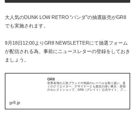
大人気のDUNK LOW RETRO “パンダ”の抽選販売がGR8
でも実施されます。
9月18日12:00よりGR8 NEWSLETTERにて抽選フォーム
が配信される為、事前にニュースレターの登録をしておき
ましょう。
GR8
世界各地の人気ブランドや気鋭のレーベルを取り扱い、多
くのクリエイター、デザイナーとも親交の深い東京・原宿
のセレクトショップ、GR8（グレイト）公式サイト。ブロ
グ、店舗情報、オンラインストア、通販など
gr8.jp