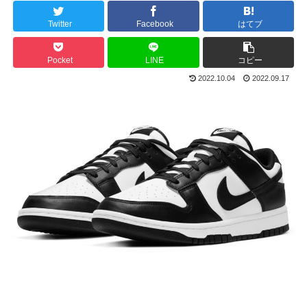
Twitter
Facebook
はてブ
Pocket
LINE
コピー
2022.10.04
2022.09.17