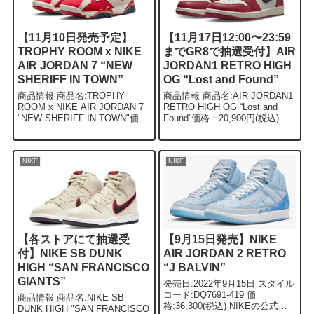
【11月10日発売予定】
【11月17日12:00〜23:59
TROPHY ROOM x NIKE
までGR8で抽選受付】AIR
AIR JORDAN 7 “NEW
JORDAN1 RETRO HIGH
SHERIFF IN TOWN”
OG “Lost and Found”
商品情報 商品名:TROPHY
商品情報 商品名:AIR JORDAN1
ROOM x NIKE AIR JORDAN 7
RETRO HIGH OG “Lost and
"NEW SHERIFF IN TOWN"価
Found”価格：20,900円(税込) 概
格：24,750円（税込） 概要 11
要 大人気モデルAIR
月10日に、マイケル・ジョーダ
JORDAN1″CHICAGO”をヴィン
ンの次男 Marc...
テージ風に仕上...
NIKE
NIKE
【各ストアにて抽選受
【9月15日発売】NIKE
付】NIKE SB DUNK
AIR JORDAN 2 RETRO
HIGH “SAN FRANCISCO
“J BALVIN”
GIANTS”
発売日:2022年9月15日 スタイル
コード:DQ7691-419 価
商品情報 商品名:NIKE SB
格:36,300(税込) NIKEの公式ア
DUNK HIGH "SAN FRANCISCO