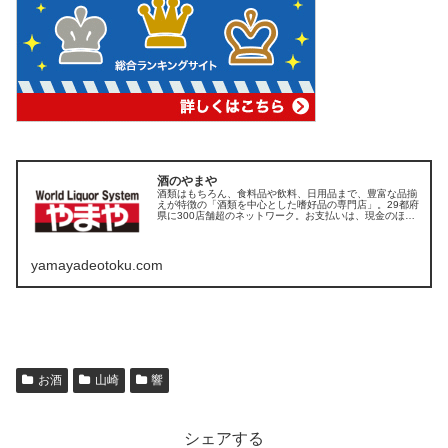
酒のやまや
酒類はもちろん、食料品や飲料、日用品まで、豊富な品揃
えが特徴の「酒類を中心とした嗜好品の専門店」。29都府
県に300店舗超のネットワーク。お支払いは、現金のほ
か、各種クレジットから電子マネー、QR決済に対応。今
日も あなたの街のやまやでお待ちしております。
yamayadeotoku.com
お酒
山崎
響
シェアする