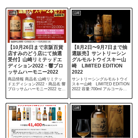
山崎
山崎
【10月26日まで京阪百貨
【8月2日〜9月7日まで抽
店すみのどう店にて抽選
選販売】サントリーシン
受付】山崎リミテッドエ
グルモルトウイスキー山
ディション2022・響ブロ
崎 LIMITED EDITION
ッサムハーモニー2022
2022
商品情報 商品名:山崎リミテッ
サントリーシングルモルトウイ
ドエディション2022・商品名:響
スキー山崎 LIMITED EDITION
ブロッサムハーモニー2022 セッ
2022 容量:700ml アルコール度
ト（各700ml）価格:22,000円 概
数:43度 価格:11,000円（税込）
要 京阪百貨店すみのどう店にて
1000本限定の抽選販売になりま
10月26日(水)まで、山崎リミテ
す。記事にするのが遅くなりま
ッドエデ...
し...
お酒
山崎