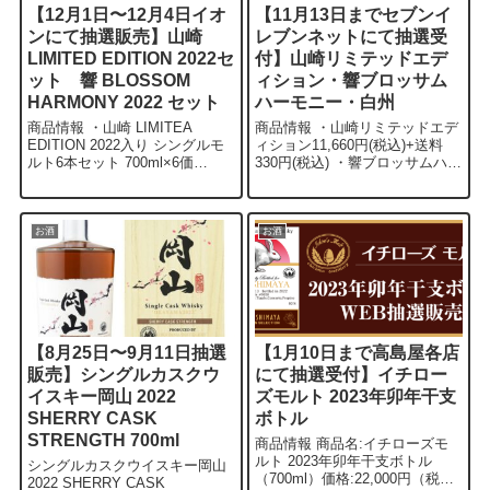
【12月1日〜12月4日イオ
【11月13日までセブンイ
ンにて抽選販売】山崎
レブンネットにて抽選受
LIMITED EDITION 2022セ
付】山崎リミテッドエデ
ット 響 BLOSSOM
ィション・響ブロッサム
HARMONY 2022 セット
ハーモニー・白州
商品情報 ・山崎 LIMITEA
商品情報 ・山崎リミテッドエデ
EDITION 2022入り シングルモ
ィション11,660円(税込)+送料
ルト6本セット 700ml×6価
330円(税込) ・響ブロッサムハー
格:45,540円（税込） ・響
モニー11,660円(税込)+送料330
BLOSSOM HARMONY 2022入
円(税込) ・白州5,720円(税
り ウイスキー6本セット 7...
込)+送料330円(...
お酒
お酒
【8月25日〜9月11日抽選
【1月10日まで高島屋各店
販売】シングルカスクウ
にて抽選受付】イチロー
イスキー岡山 2022
ズモルト 2023年卯年干支
SHERRY CASK
ボトル
STRENGTH 700ml
商品情報 商品名:イチローズモ
ルト 2023年卯年干支ボトル
シングルカスクウイスキー岡山
（700ml）価格:22,000円（税
2022 SHERRY CASK