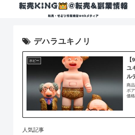
デハラユキノリ
【
ホビー
ユ
ル
商品情報 商品名:手塚プロダク
ボア
人気記事