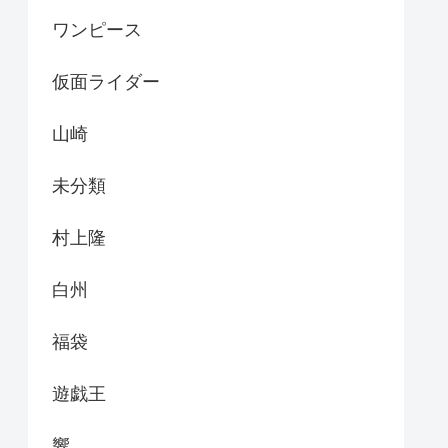
ワンピース
仮面ライダー
山崎
未分類
村上隆
白州
福袋
遊戯王
響