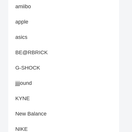
amiibo
apple
asics
BE@RBRICK
G-SHOCK
jjjjound
KYNE
New Balance
NIKE